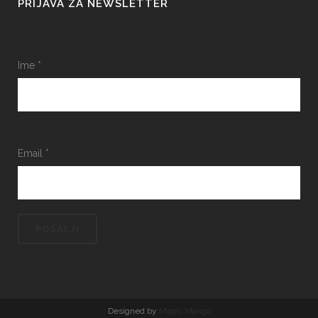
PRIJAVA ZA NEWSLETTER
Ime
*
Email
*
Designed by
Magic Mango