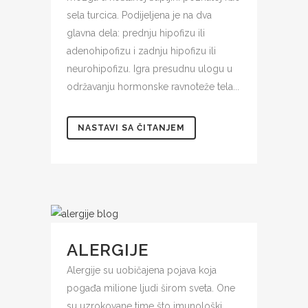
sela turcica. Podijeljena je na dva
glavna dela: prednju hipofizu ili
adenohipofizu i zadnju hipofizu ili
neurohipofizu. Igra presudnu ulogu u
održavanju hormonske ravnoteže tela...
NASTAVI SA ČITANJEM
ALERGIJE
Alergije su uobičajena pojava koja
pogađa milione ljudi širom sveta. One
su uzrokovane time što imunološki