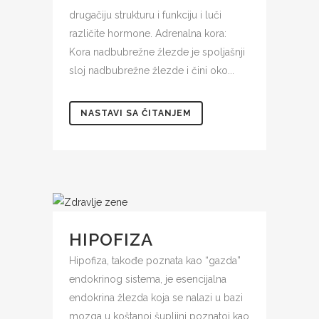
drugačiju strukturu i funkciju i luči
različite hormone. Adrenalna kora:
Kora nadbubrežne žlezde je spoljašnji
sloj nadbubrežne žlezde i čini oko...
NASTAVI SA ČITANJEM
HIPOFIZA
Hipofiza, takođe poznata kao “gazda”
endokrinog sistema, je esencijalna
endokrina žlezda koja se nalazi u bazi
mozga u koštanoj šupljini poznatoj kao