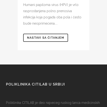
Humani papiloma virus (HPV) je vrlo
rasprostanjena polno prenosiva
infekcija koja pogađa oba pola i često
bude neoprimećena....
NASTAVI SA ČITANJEM
POLIKLINIKA CITILAB U SRBIJI
Poliklinika CITILAB je deo najvećeg ruskog lanca medicinskih