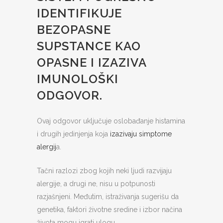
IDENTIFIKUJE
BEZOPASNE
SUPSTANCE KAO
OPASNE I IZAZIVA
IMUNOLOŠKI
ODGOVOR.
Ovaj odgovor uključuje oslobađanje histamina
i drugih jedinjenja koja
izazivaju simptome
alergij
a.
Tačni razlozi zbog kojih neki ljudi razvijaju
alergije, a drugi ne, nisu u potpunosti
razjašnjeni. Međutim, istraživanja sugerišu da
genetika, faktori životne sredine i izbor načina
života mogu igrati ulogu.