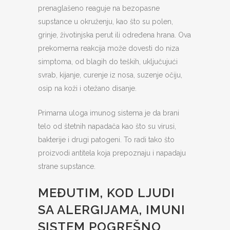
prenaglašeno reaguje na bezopasne
supstance u okruženju, kao što su polen,
grinje, životinjska perut ili određena hrana. Ova
prekomerna reakcija može dovesti do niza
simptoma, od blagih do teških, uključujući
svrab, kijanje, curenje iz nosa, suzenje očiju,
osip na koži i otežano disanje.
Primarna uloga imunog sistema je da brani
telo od štetnih napadača kao što su virusi,
bakterije i drugi patogeni. To radi tako što
proizvodi antitela koja prepoznaju i napadaju
strane supstance.
MEĐUTIM, KOD LJUDI
SA ALERGIJAMA, IMUNI
SISTEM POGREŠNO