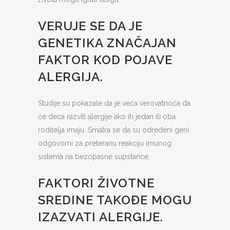
VERUJE SE DA JE
GENETIKA ZNAČAJAN
FAKTOR KOD POJAVE
ALERGIJA.
Studije su pokazale da je veća verovatnoća da
će deca razviti alergije ako ih jedan ili oba
roditelja imaju. Smatra se da su određeni geni
odgovorni za preteranu reakciju imunog
sistema na bezopasne supstance.
FAKTORI ŽIVOTNE
SREDINE TAKOĐE MOGU
IZAZVATI ALERGIJE.