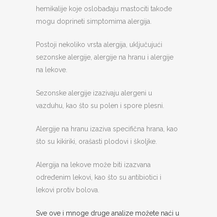
hemikalije koje oslobađaju mastociti takođe
mogu doprineti simptomima alergija.
Postoji nekoliko vrsta alergija, uključujući
sezonske alergije, alergije na hranu i alergije
na lekove.
Sezonske alergije izazivaju alergeni u
vazduhu, kao što su polen i spore plesni.
Alergije na hranu izaziva specifična hrana, kao
što su kikiriki, orašasti plodovi i školjke.
Alergija na lekove može biti izazvana
određenim lekovi, kao što su antibiotici i
lekovi protiv bolova.
Sve ove i mnoge druge analize možete naći u