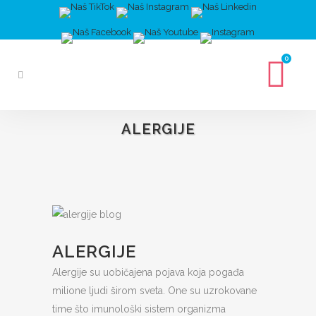
0
ALERGIJE
ALERGIJE
Alergije su uobičajena pojava koja pogađa
milione ljudi širom sveta. One su uzrokovane
time što imunološki sistem organizma