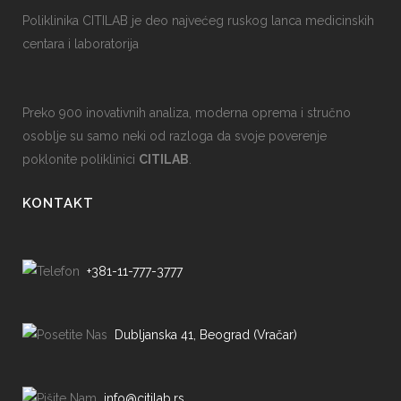
Poliklinika CITILAB je deo najvećeg ruskog lanca medicinskih
centara i laboratorija
Preko 900 inovativnih analiza, moderna oprema i stručno
osoblje su samo neki od razloga da svoje poverenje
poklonite poliklinici
CITILAB
.
KONTAKT
+381-11-777-3777
Dubljanska 41, Beograd (Vračar)
info@citilab.rs