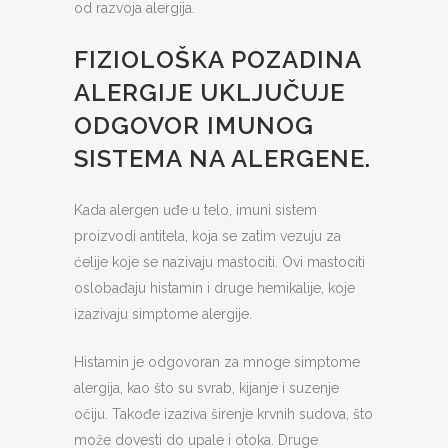
od razvoja alergija.
FIZIOLOŠKA POZADINA
ALERGIJE UKLJUČUJE
ODGOVOR IMUNOG
SISTEMA NA ALERGENE.
Kada alergen uđe u telo, imuni sistem
proizvodi antitela, koja se zatim vezuju za
ćelije koje se nazivaju mastociti. Ovi mastociti
oslobađaju histamin i druge hemikalije, koje
izazivaju simptome alergije.
Histamin je odgovoran za mnoge simptome
alergija, kao što su svrab, kijanje i suzenje
očiju. Takođe izaziva širenje krvnih sudova, što
može dovesti do upale i otoka. Druge