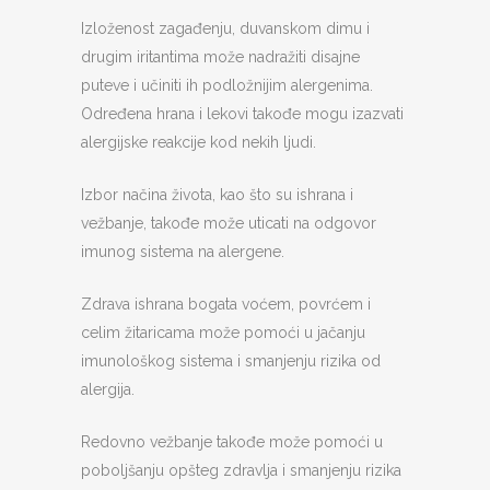
Izloženost zagađenju, duvanskom dimu i
drugim iritantima može nadražiti disajne
puteve i učiniti ih podložnijim alergenima.
Određena hrana i lekovi takođe mogu izazvati
alergijske reakcije kod nekih ljudi.
Izbor načina života, kao što su ishrana i
vežbanje, takođe može uticati na odgovor
imunog sistema na alergene.
Zdrava ishrana bogata voćem, povrćem i
celim žitaricama može pomoći u jačanju
imunološkog sistema i smanjenju rizika od
alergija.
Redovno vežbanje takođe može pomoći u
poboljšanju opšteg zdravlja i smanjenju rizika