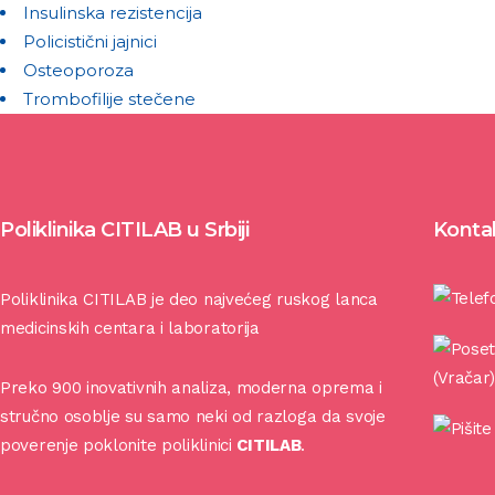
Insulinska rezistencija
Policistični jajnici
Osteoporoza
Trombofilije stečene
Poliklinika CITILAB u Srbiji
Konta
Poliklinika CITILAB je deo najvećeg ruskog lanca
medicinskih centara i laboratorija
(Vračar
Preko 900 inovativnih analiza, moderna oprema i
stručno osoblje su samo neki od razloga da svoje
poverenje poklonite poliklinici
CITILAB
.