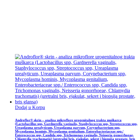
Dodaj u Korpu
Androflor® skrin – analiza mikroflore urogenitalnog trakta muškarca
(Lactobacillus spp, Gardnerella vaginalis, Staphylococcus spp, Streptococcus spp,
Ureaplasma urealyticum, Ureaplasma parvum, Corynebacterium spp,
Mycoplasma hominis, Mycoplasma genitalium, Enterobacteriaceae spp./
Enterococcus spp, Candida spp, Trichomonas vaginalis, Neisseria gonorrhoeae,
Chlamydia trachomatis) (uretralni bris, ejakulat, sekret i biopsija prostate, bris