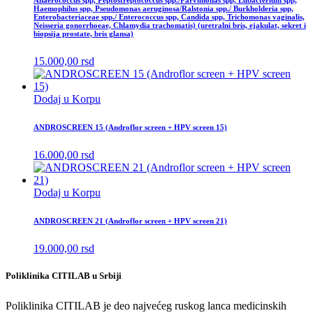
Haemophilus spp, Pseudomonas aeruginosa/Ralstonia spp./ Burkholderia spp,
Enterobacteriaceae spp./ Enterococcus spp, Candida spp, Trichomonas vaginalis,
Neisseria gonorrhoeae, Chlamydia trachomatis) (uretralni bris, ejakulat, sekret i
biopsija prostate, bris glansa)
15.000,00
rsd
Dodaj u Korpu
ANDROSCREEN 15 (Androflor screen + HPV screen 15)
16.000,00
rsd
Dodaj u Korpu
ANDROSCREEN 21 (Androflor screen + HPV screen 21)
19.000,00
rsd
Poliklinika CITILAB u Srbiji
Poliklinika CITILAB je deo najvećeg ruskog lanca medicinskih