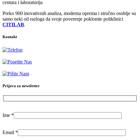
centara i laboratorija
Preko 900 inovativnih analiza, moderna oprema i stručno osoblje su
samo neki od razloga da svoje poverenje poklonite poliklinici
CITILAB
.
Kontakt
+381-11-777-3777
Dubljanska 41, Beograd (Vračar)
info@citilab.rs
Prijava za newsletter
Ime
*
Email
*