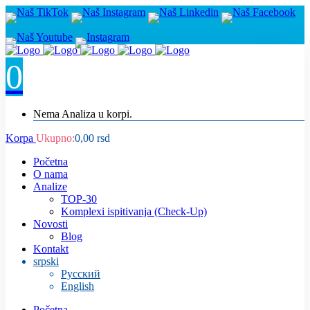
0
Nema Analiza u korpi.
Korpa
Ukupno:
0,00
rsd
Početna
O nama
Analize
TOP-30
Komplexi ispitivanja (Check-Up)
Novosti
Blog
Kontakt
srpski
Русский
English
Početna