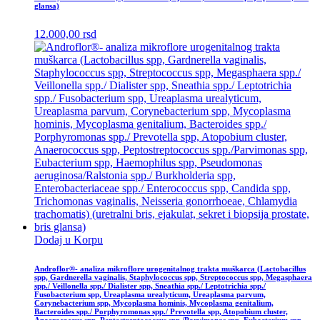
glansa)
12.000,00
rsd
Dodaj u Korpu
Androflor®- analiza mikroflore urogenitalnog trakta muškarca (Lactobacillus
spp, Gardnerella vaginalis, Staphylococcus spp, Streptococcus spp, Megasphaera
spp./ Veillonella spp./ Dialister spp, Sneathia spp./ Leptotrichia spp./
Fusobacterium spp, Ureaplasma urealyticum, Ureaplasma parvum,
Corynebacterium spp, Mycoplasma hominis, Mycoplasma genitalium,
Bacteroides spp./ Porphyromonas spp./ Prevotella spp, Atopobium cluster,
Anaerococcus spp, Peptostreptococcus spp./Parvimonas spp, Eubacterium spp,