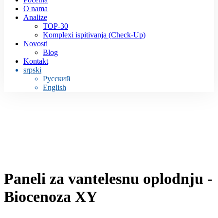
O nama
Analize
TOP-30
Komplexi ispitivanja (Check-Up)
Novosti
Blog
Kontakt
srpski
Русский
English
Paneli za vantelesnu oplodnju -
Biocenoza XY