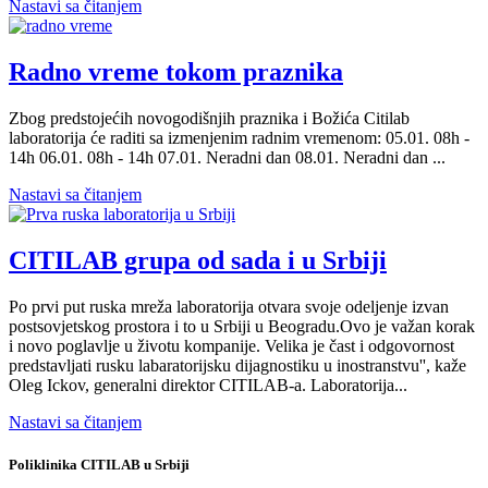
Nastavi sa čitanjem
Radno vreme tokom praznika
Zbog predstojećih novogodišnjih praznika i Božića Citilab
laboratorija će raditi sa izmenjenim radnim vremenom: 05.01. 08h -
14h 06.01. 08h - 14h 07.01. Neradni dan 08.01. Neradni dan ...
Nastavi sa čitanjem
CITILAB grupa od sada i u Srbiji
Po prvi put ruska mreža laboratorija otvara svoje odeljenje izvan
postsovjetskog prostora i to u Srbiji u Beogradu.Ovo je važan korak
i novo poglavlje u životu kompanije. Velika je čast i odgovornost
predstavljati rusku labaratorijsku dijagnostiku u inostranstvu'', kaže
Oleg Ickov, generalni direktor CITILAB-a. Laboratorija...
Nastavi sa čitanjem
Poliklinika CITILAB u Srbiji