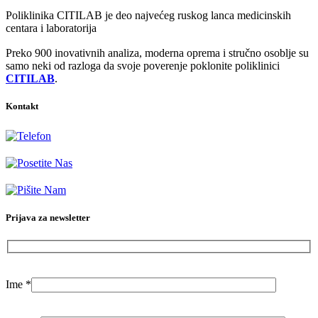
Poliklinika CITILAB je deo najvećeg ruskog lanca medicinskih
centara i laboratorija
Preko 900 inovativnih analiza, moderna oprema i stručno osoblje su
samo neki od razloga da svoje poverenje poklonite poliklinici
CITILAB
.
Kontakt
+381-11-777-3777
Dubljanska 41, Beograd (Vračar)
info@citilab.rs
Prijava za newsletter
Ime
*