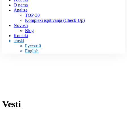
O nama
Analize
TOP-30
Komplexi ispitivanja (Check-Up)
Novosti
Blog
Kontakt
srpski
Русский
English
Vesti