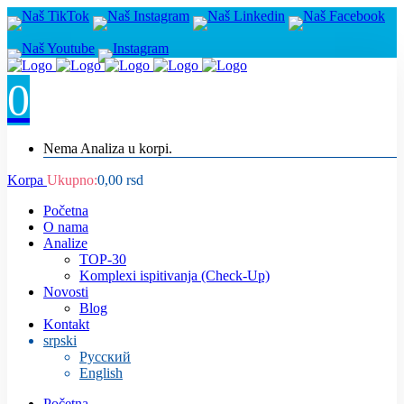
0
Nema Analiza u korpi.
Korpa
Ukupno:
0,00
rsd
Početna
O nama
Analize
TOP-30
Komplexi ispitivanja (Check-Up)
Novosti
Blog
Kontakt
srpski
Русский
English
Početna