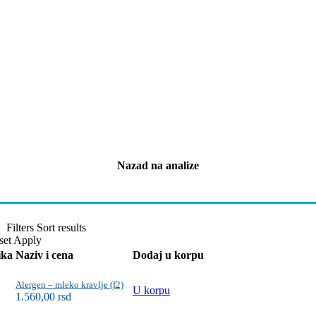
Nazad na analize
Filters
Sort results
set
Apply
ika
Naziv i cena
Dodaj u korpu
Alergen – mleko kravlje (f2)
U korpu
1.560,00
rsd