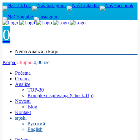
0
Nema Analiza u korpi.
Korpa
Ukupno:
0,00
rsd
Početna
O nama
Analize
TOP-30
Komplexi ispitivanja (Check-Up)
Novosti
Blog
Kontakt
srpski
Русский
English
Početna