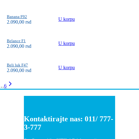
Banana F92
U korpu
2.090,00
rsd
Belance F1
U korpu
2.090,00
rsd
Beli luk F47
U korpu
2.090,00
rsd
…
6
Kontaktirajte nas: 011/ 777-
3-777