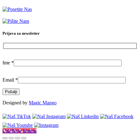
Dubljanska 41, Beograd (Vračar)
info@citilab.rs
Prijava za newsletter
Ime
*
Email
*
Designed by
Magic Mango
Call Now Button