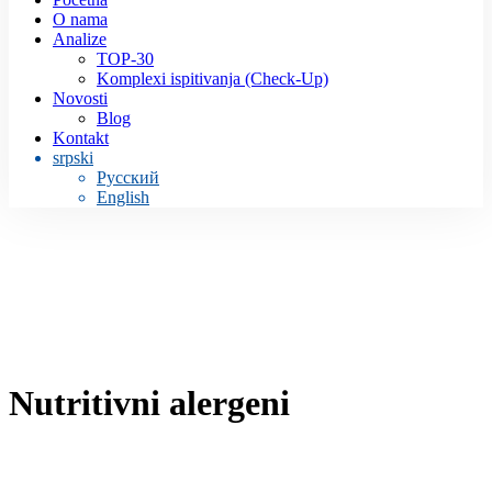
O nama
Analize
TOP-30
Komplexi ispitivanja (Check-Up)
Novosti
Blog
Kontakt
srpski
Русский
English
Nutritivni alergeni