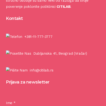
stručno osoblje su samo neki od razloga da svoje
poverenje poklonite poliklinici
CITILAB
.
Kontakt
+381-11-777-3777
Dubljanska 41, Beograd (Vračar)
info@citilab.rs
Prijava za newsletter
Ime
*